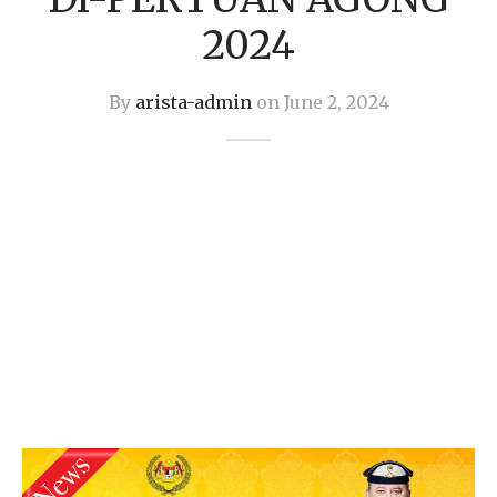
klace
2024
rings
By
arista-admin
on
June 2, 2024
dant & Charm
 Bar