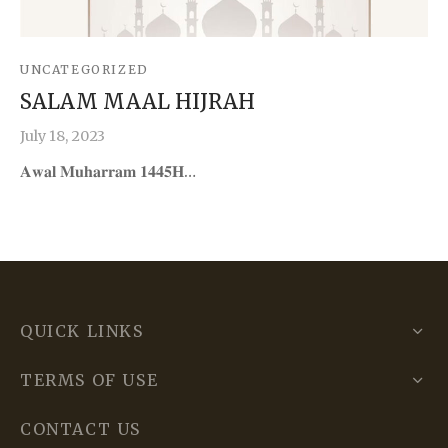
UNCATEGORIZED
SALAM MAAL HIJRAH
July 18, 2023
𝐀𝐰𝐚𝐥 𝐌𝐮𝐡𝐚𝐫𝐫𝐚𝐦 𝟏𝟒𝟒𝟓𝐇…
QUICK LINKS
TERMS OF USE
CONTACT US