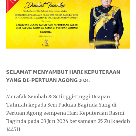
𝗦𝗘𝗟𝗔𝗠𝗔𝗧 𝗠𝗘𝗡𝗬𝗔𝗠𝗕𝗨𝗧 𝗛𝗔𝗥𝗜 𝗞𝗘𝗣𝗨𝗧𝗘𝗥𝗔𝗔𝗡
𝗬𝗔𝗡𝗚 𝗗𝗜-𝗣𝗘𝗥𝗧𝗨𝗔𝗡 𝗔𝗚𝗢𝗡𝗚 𝟐𝟎𝟐𝟒.
.
Merafak Sembah & Setinggi-tinggi Ucapan
Tahniah kepada Seri Paduka Baginda Yang di-
Pertuan Agong sempena Hari Keputeraan Rasmi
Baginda pada 03 Jun 2024 bersamaan 25 Zulkaedah
1445H