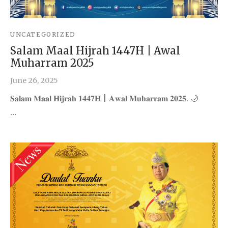
UNCATEGORIZED
Salam Maal Hijrah 1447H | Awal
Muharram 2025
June 26, 2025
𝐒𝐚𝐥𝐚𝐦 𝐌𝐚𝐚𝐥 𝐇𝐢𝐣𝐫𝐚𝐡 𝟏𝟒𝟒𝟕𝐇 | 𝐀𝐰𝐚𝐥 𝐌𝐮𝐡𝐚𝐫𝐫𝐚𝐦 𝟐𝟎𝟐𝟓. 🌙
…