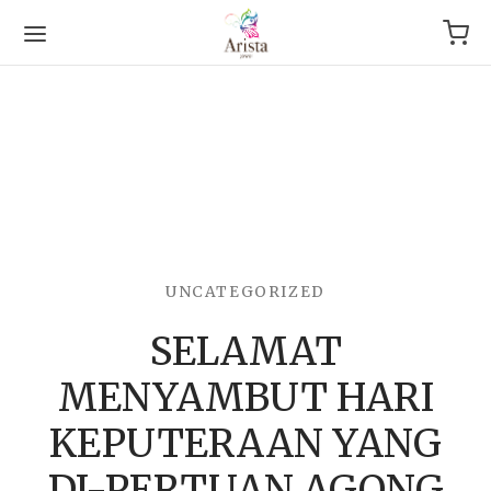
Back
OP
UNCATEGORIZED
SELAMAT
Arrival
MENYAMBUT HARI
g
KEPUTERAAN YANG
le & Bracelet
DI-PERTUAN AGONG