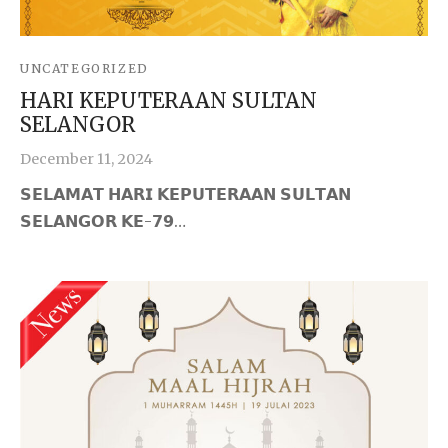
UNCATEGORIZED
HARI KEPUTERAAN SULTAN
SELANGOR
December 11, 2024
𝗦𝗘𝗟𝗔𝗠𝗔𝗧 𝗛𝗔𝗥𝗜 𝗞𝗘𝗣𝗨𝗧𝗘𝗥𝗔𝗔𝗡 𝗦𝗨𝗟𝗧𝗔𝗡
𝗦𝗘𝗟𝗔𝗡𝗚𝗢𝗥 𝗞𝗘-𝟳𝟵…