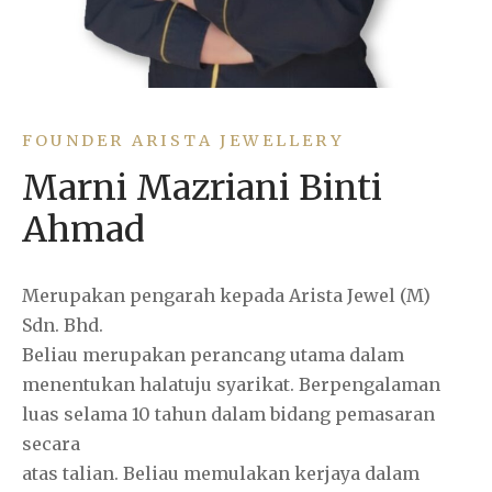
klace
rings
dant & Charm
FOUNDER ARISTA JEWELLERY
Marni Mazriani Binti
 Bar
Ahmad
Merupakan pengarah kepada Arista Jewel (M)
Sdn. Bhd.
Beliau merupakan perancang utama dalam
menentukan halatuju syarikat. Berpengalaman
luas selama 10 tahun dalam bidang pemasaran
secara
atas talian. Beliau memulakan kerjaya dalam