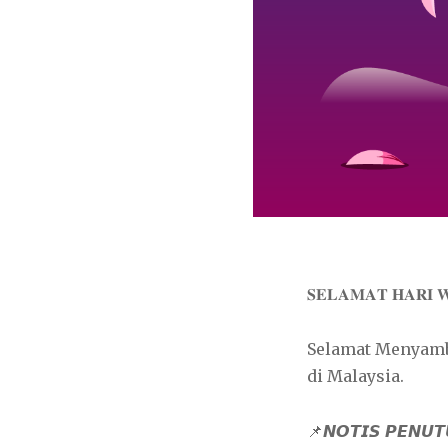
𝐒𝐄𝐋𝐀𝐌𝐀𝐓 𝐇𝐀𝐑𝐈
Selamat Menyamb
di Malaysia.
📌𝙉𝙊𝙏𝙄𝙎 𝙋𝙀𝙉𝙐𝙏