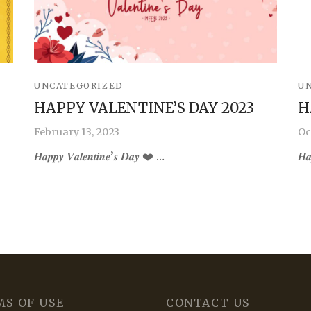
UNCATEGORIZED
U
HAPPY VALENTINE’S DAY 2023
H
February 13, 2023
Oc
𝑯𝒂𝒑𝒑𝒚 𝑽𝒂𝒍𝒆𝒏𝒕𝒊𝒏𝒆’𝒔 𝑫𝒂𝒚 ❤️ …
𝑯𝒂
MS OF USE
CONTACT US