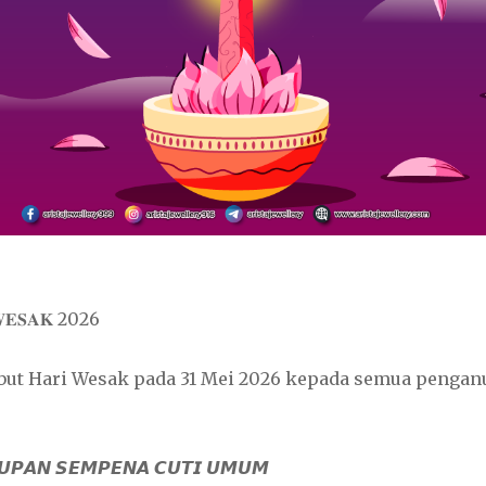
 𝐖𝐄𝐒𝐀𝐊 2026
ut Hari Wesak pada 31 Mei 2026 kepada semua pengan
𝙐𝙋𝘼𝙉 𝙎𝙀𝙈𝙋𝙀𝙉𝘼 𝘾𝙐𝙏𝙄 𝙐𝙈𝙐𝙈