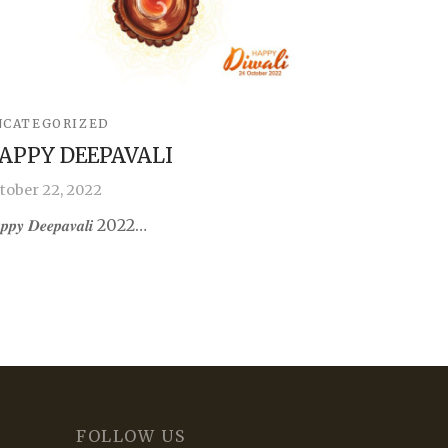
NCATEGORIZED
APPY DEEPAVALI
tober 22, 2022
𝒑𝒑𝒚 𝑫𝒆𝒆𝒑𝒂𝒗𝒂𝒍𝒊 2022…
FOLLOW US