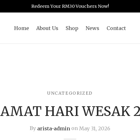
Redeem Your RM30 Vouchers Now!
Home
About Us
Shop
News
Contact
UNCATEGORIZED
LAMAT HARI WESAK 2
By
arista-admin
on
May 31, 2026