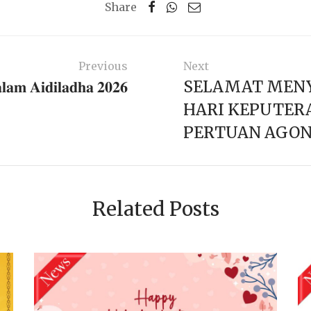
Share
Previous
Next
𝐥𝐚𝐦 𝐀𝐢𝐝𝐢𝐥𝐚𝐝𝐡𝐚 𝟐𝟎𝟐𝟔
SELAMAT MEN
HARI KEPUTERA
PERTUAN AGON
Related Posts