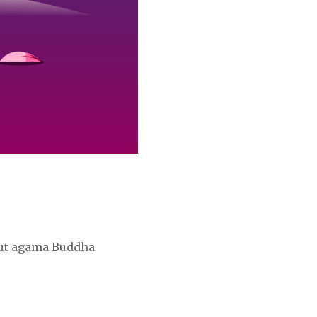
ut agama Buddha